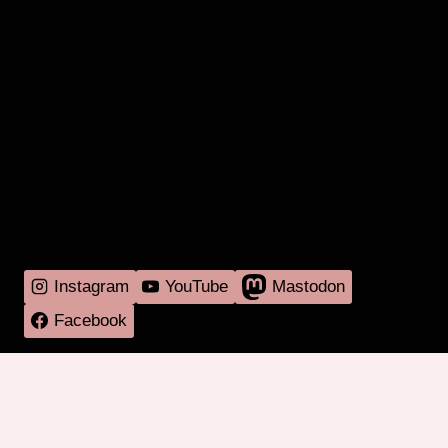
MEHR RADIO
DARMSTADT
GIBT'S HIER
Instagram
YouTube
Mastodon
Facebook
Programm
Mitmachen
Über RadaR
Externes
Kontakt
Impressum & Datenschutz