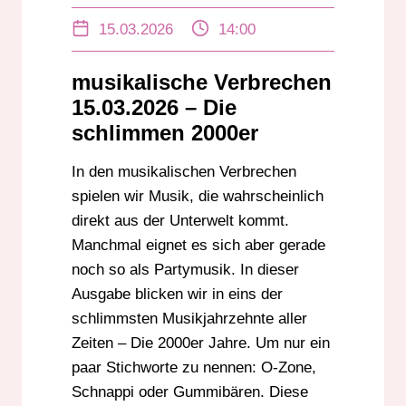
GUMMIBÄREN BAND
KULTTRASH
15.03.2026
14:00
MUSIK COMEDY
MUSIKALISCHE VERBRECHEN
musikalische Verbrechen
NOSTALGIE 2000ER
O-ZONE
15.03.2026 – Die
PARTYTRASH
SCHLECHTE MUSIK
schlimmen 2000er
SCHNAPPI DAS KLEINE KROKODIL
In den musikalischen Verbrechen
SPASSMUSIK
TRASHMUSIK
spielen wir Musik, die wahrscheinlich
direkt aus der Unterwelt kommt.
Manchmal eignet es sich aber gerade
noch so als Partymusik. In dieser
Ausgabe blicken wir in eins der
schlimmsten Musikjahrzehnte aller
Zeiten – Die 2000er Jahre. Um nur ein
paar Stichworte zu nennen: O-Zone,
Schnappi oder Gummibären. Diese