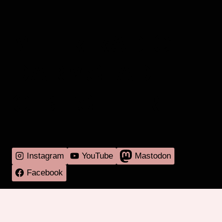
MEHR RADIO
DARMSTADT
GIBT'S HIER
Instagram
YouTube
Mastodon
Facebook
Programm
Mitmachen
Über RadaR
Externes
Kontakt
Impressum & Datenschutz