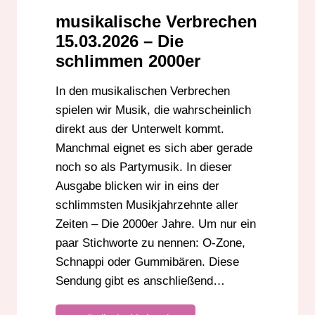
MUSIKALISCHE VERBRECHEN
musikalische Verbrechen
NOSTALGIE 2000ER
O-ZONE
15.03.2026 – Die
PARTYTRASH
SCHLECHTE MUSIK
schlimmen 2000er
SCHNAPPI DAS KLEINE KROKODIL
In den musikalischen Verbrechen
SPASSMUSIK
TRASHMUSIK
spielen wir Musik, die wahrscheinlich
direkt aus der Unterwelt kommt.
Manchmal eignet es sich aber gerade
noch so als Partymusik. In dieser
Ausgabe blicken wir in eins der
schlimmsten Musikjahrzehnte aller
Zeiten – Die 2000er Jahre. Um nur ein
paar Stichworte zu nennen: O-Zone,
Schnappi oder Gummibären. Diese
Sendung gibt es anschließend…