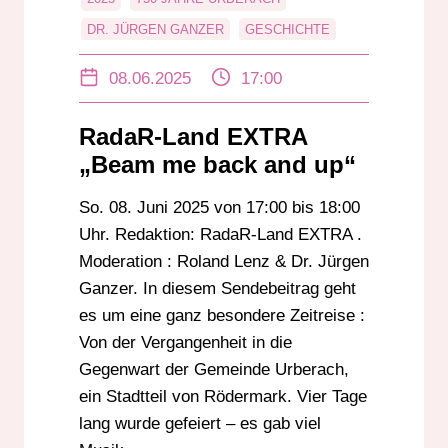
DR. JÜRGEN GANZER
GESCHICHTE
JUBILÄUM
KERN
LIPS
NEDELMANN
08.06.2025
17:00
OBERHOFER
OLIVER NEDELMANN
RADAR-LAND EXTRA
RÖDERMARK
RadaR-Land EXTRA
RÖDERMARKFREUNDE
ROLAND LENZ
„Beam me back and up“
ROTTER
So. 08. Juni 2025 von 17:00 bis 18:00
Uhr. Redaktion: RadaR-Land EXTRA .
Moderation : Roland Lenz & Dr. Jürgen
Ganzer. In diesem Sendebeitrag geht
es um eine ganz besondere Zeitreise :
Von der Vergangenheit in die
Gegenwart der Gemeinde Urberach,
ein Stadtteil von Rödermark. Vier Tage
lang wurde gefeiert – es gab viel