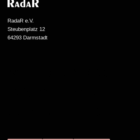
RadaR e.V.
Steubenplatz 12
64293 Darmstadt
MEHR RADIO
DARMSTADT
GIBT'S HIER