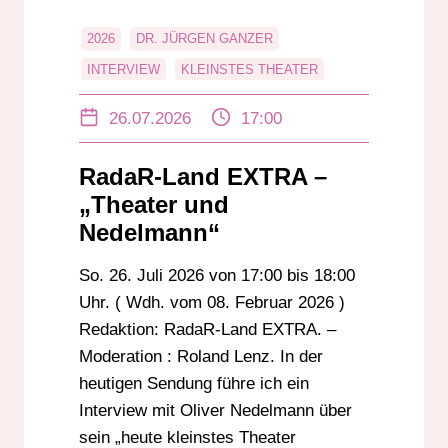
2026
DR. JÜRGEN GANZER
INTERVIEW
KLEINSTES THEATER
KULTUR
KUNST
NEDELMANN
26.07.2026
17:00
OLIVER NEDELMANN
RADAR-LAND EXTRA
RÖDERMARK
RadaR-Land EXTRA –
ROLAND LENZ
THEATER
„Theater und
Nedelmann“
So. 26. Juli 2026 von 17:00 bis 18:00
Uhr. ( Wdh. vom 08. Februar 2026 )
Redaktion: RadaR-Land EXTRA. –
Moderation : Roland Lenz. In der
heutigen Sendung führe ich ein
Interview mit Oliver Nedelmann über
sein „heute kleinstes Theater