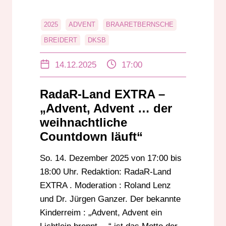
2025
ADVENT
BRAARETBERNSCHE
BREIDERT
DKSB
DR. JÜRGEN GANZER
OBER-RODEN
14.12.2025
17:00
RADAR-LAND EXTRA
RÖDERMARK
ROLAND LENZ
ROTTER
WEIHNACHT
RadaR-Land EXTRA –
WIR SIND BREIDERT
„Advent, Advent … der
weihnachtliche
Countdown läuft“
So. 14. Dezember 2025 von 17:00 bis
18:00 Uhr. Redaktion: RadaR-Land
EXTRA . Moderation : Roland Lenz
und Dr. Jürgen Ganzer. Der bekannte
Kinderreim : „Advent, Advent ein