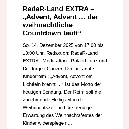
ROLAND LENZ
ROTTER
WEIHNACHT
RadaR-Land EXTRA –
WIR SIND BREIDERT
„Advent, Advent … der
weihnachtliche
Countdown läuft“
So. 14. Dezember 2025 von 17:00 bis
18:00 Uhr. Redaktion: RadaR-Land
EXTRA . Moderation : Roland Lenz und
Dr. Jürgen Ganzer. Der bekannte
Kinderreim : „Advent, Advent ein
Lichtlein brennt …“ ist das Motto der
heutigen Sendung. Der Reim soll die
zunehmende Helligkeit in der
Weihnachtszeit und die freudige
Erwartung des Weihnachtsfestes der
Kinder widerspiegeln….