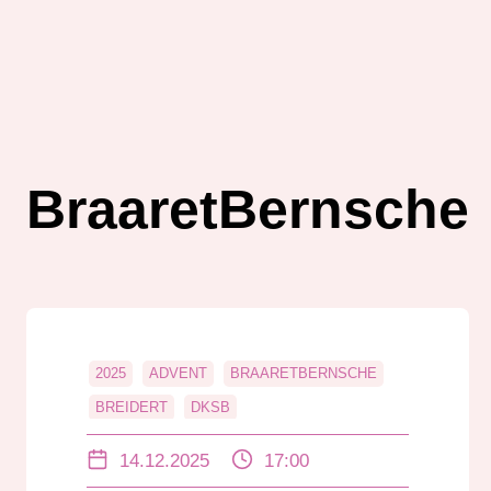
BraaretBernsche
2025
ADVENT
BRAARETBERNSCHE
BREIDERT
DKSB
DR. JÜRGEN GANZER
OBER-RODEN
14.12.2025
17:00
RADAR-LAND EXTRA
RÖDERMARK