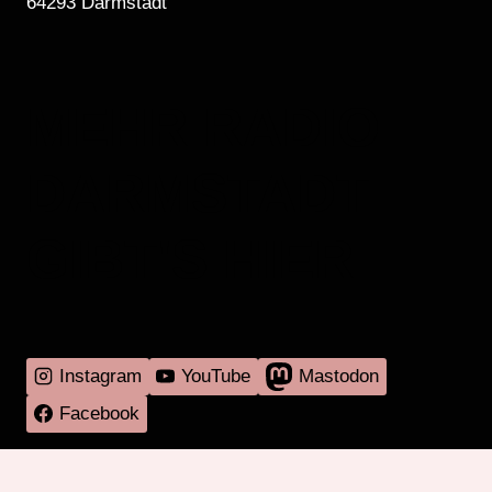
64293 Darmstadt
MEHR RADIO
DARMSTADT
GIBT'S HIER
Instagram
YouTube
Mastodon
Facebook
Programm
Mitmachen
Über RadaR