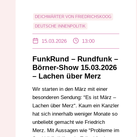
DEICHWÄRTER VON FRIEDRICHSKOOG
DEUTSCHE INNENPOLITIK
DEUTSCHE POLITIK
15.03.2026
13:00
DEUTSCHLANDPOLITIK
FRIEDRICH MERZ
FRITZCHENWITZE
FunkRund – Rundfunk –
HUMOR HAT VORFAHRT
HUMOR RADIO
Börner-Show 15.03.2026
KANZLERKRITIK
KANZLERPARODIE
– Lachen über Merz
KRANKHEITSTAGE DEBATTE
Wir starten in den März mit einer
LIFESTYLE-TEILZEIT
POLITIK HUMOR
besonderen Sendung: “Es ist März –
POLITISCHE COMEDY
Lachen über Merz“. Kaum ein Kanzler
POLITISCHE KOMMENTARE
hat sich innerhalb weniger Monate so
POLITISCHE SATIRE
RADIOKOMÖDIE
unbeliebt gemacht wie Friedrich
Merz. Mit Aussagen wie “Probleme im
SATIRE PODCAST
SATIRE SENDUNG