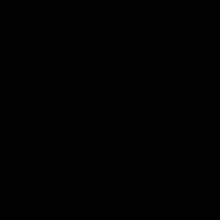
MEHR
RADIO
DARMSTA
GIBT'S
HIER