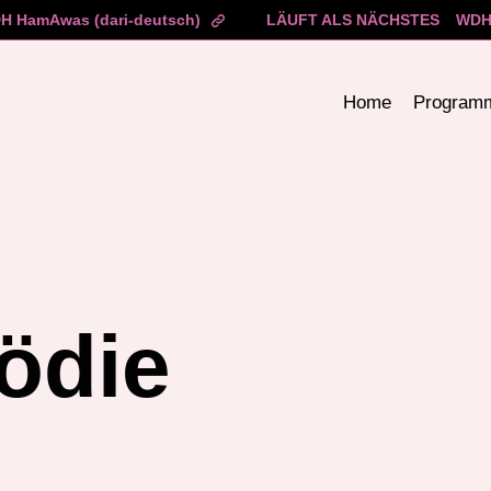
H HamAwas (dari-deutsch)
LÄUFT ALS NÄCHSTES
WDH 
Home
Program
ödie