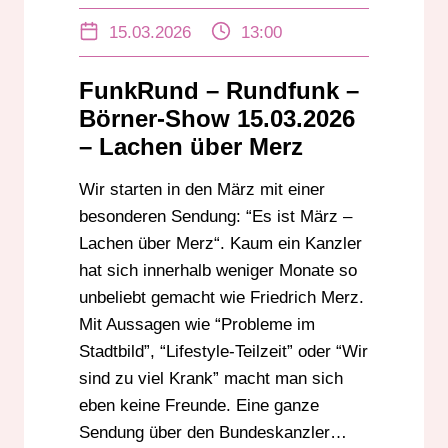
DEUTSCHE POLITIK
15.03.2026
13:00
DEUTSCHLANDPOLITIK
FRIEDRICH MERZ
FRITZCHENWITZE
FunkRund – Rundfunk –
HUMOR HAT VORFAHRT
HUMOR RADIO
Börner-Show 15.03.2026
KANZLERKRITIK
KANZLERPARODIE
– Lachen über Merz
KRANKHEITSTAGE DEBATTE
Wir starten in den März mit einer
LIFESTYLE-TEILZEIT
POLITIK HUMOR
besonderen Sendung: “Es ist März –
POLITISCHE COMEDY
Lachen über Merz“. Kaum ein Kanzler
POLITISCHE KOMMENTARE
hat sich innerhalb weniger Monate so
POLITISCHE SATIRE
RADIOKOMÖDIE
unbeliebt gemacht wie Friedrich Merz.
Mit Aussagen wie “Probleme im
SATIRE PODCAST
SATIRE SENDUNG
Stadtbild”, “Lifestyle-Teilzeit” oder “Wir
sind zu viel Krank” macht man sich
eben keine Freunde. Eine ganze
Sendung über den Bundeskanzler…