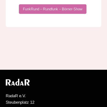
FunkRund – Rundfunk – Börner-Show
RadaR e.V.
Steubenplatz 12