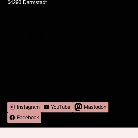
64293 Darmstadt
MEHR RADIO
DARMSTADT
GIBT'S HIER
Instagram
YouTube
Mastodon
Facebook
Programm
Mitmachen
Über RadaR