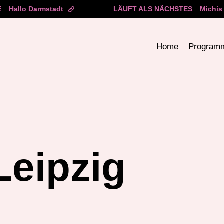
E
Hallo Darmstadt
LÄUFT ALS NÄCHSTES
Michis
Home
Program
Leipzig