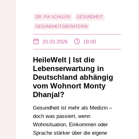
DR. PIA SCHÜLER
GESUNDHEIT
GESUNDHEITSBERATERIN
GESUNDHEITSGERECHTIGKEIT
20.03.2026
18:00
HEILEWELT
LEBENSERWARTUNG
MONTY DHANJA
PODCAST
HeileWelt | Ist die
POLIKLINIK LEIPZIG
Lebenserwartung in
POLIKLINIK-SYNDIKATS
Deutschland abhängig
vom Wohnort Monty
Dhanjal?
Gesundheit ist mehr als Medizin –
doch was passiert, wenn
Wohnsituation, Einkommen oder
Sprache stärker über die eigene