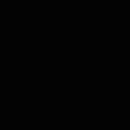
MEHR
RADIO
DARMSTA
GIBT'S