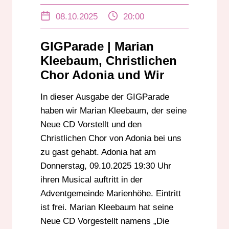
CHRISTLICHEN CHOR
DARMSTADT
08.10.2025
20:00
GIGPARADE
INTERVIEW
MAINZ
MARIAN KLEEBAUM
MARTA PAGLIONE
GIGParade | Marian
MUSICAL
MUSIK
NEUE CD
Kleebaum, Christlichen
OPEN OHR FESTIVAL
Chor Adonia und Wir
RUBEN BRÜCKNER
In dieser Ausgabe der GIGParade
VERANSTALLTUNGEN
haben wir Marian Kleebaum, der seine
Neue CD Vorstellt und den
Christlichen Chor von Adonia bei uns
zu gast gehabt. Adonia hat am
Donnerstag, 09.10.2025 19:30 Uhr
ihren Musical auftritt in der
Adventgemeinde Marienhöhe. Eintritt
ist frei. Marian Kleebaum hat seine
Neue CD Vorgestellt namens „Die