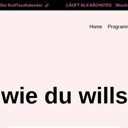
Der KultTourKalender
LÄUFT ALS NÄCHSTES
Misch
Home
Program
wie du wills