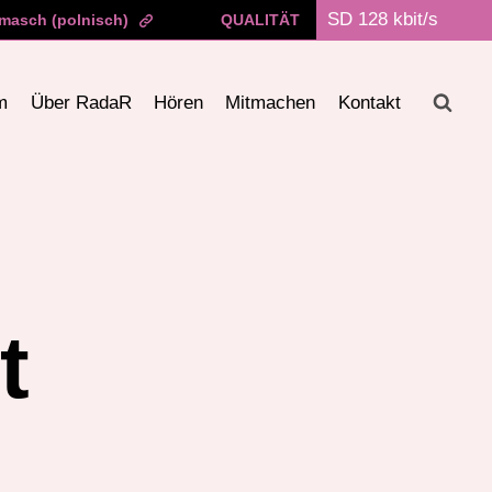
masch (polnisch)
QUALITÄT
m
Über RadaR
Hören
Mitmachen
Kontakt
t