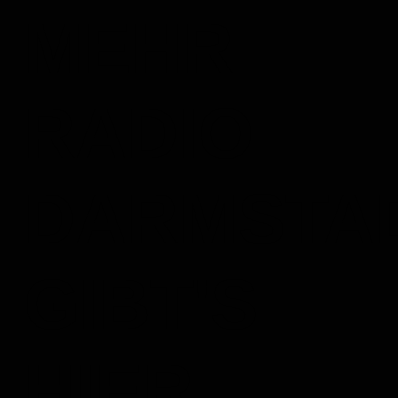
MEHR
RADIO
DARMSTA
GIBT'S
HIER