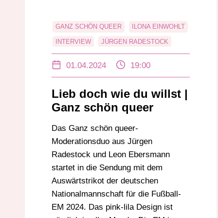
GANZ SCHÖN QUEER
ILONA EINWOHLT
INTERVIEW
JÜRGEN RADESTOCK
LEON EBERSMANN
LGBTQ
01.04.2024
19:00
LIEB DOCH WIE DU WILLST
QUEER
SPORT
Lieb doch wie du willst |
Ganz schön queer
Das Ganz schön queer-
Moderationsduo aus Jürgen
Radestock und Leon Ebersmann
startet in die Sendung mit dem
Auswärtstrikot der deutschen
Nationalmannschaft für die Fußball-
EM 2024. Das pink-lila Design ist