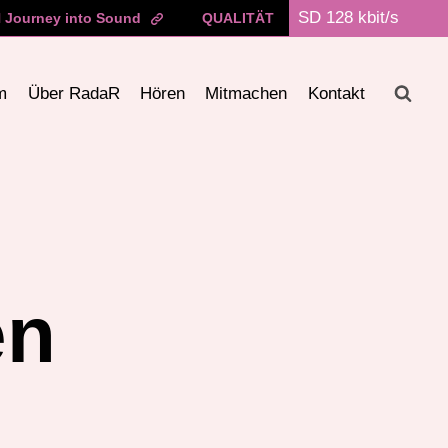
Journey into Sound
QUALITÄT
m
Über RadaR
Hören
Mitmachen
Kontakt
en