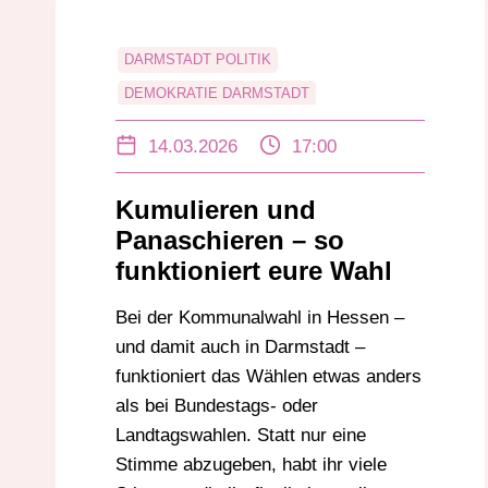
DARMSTADT POLITIK
DEMOKRATIE DARMSTADT
KOMMUNALPOLITIK DARMSTADT
14.03.2026
17:00
KOMMUNALWAHL DARMSTADT
KOMMUNALWAHL HESSEN
Kumulieren und
KUMULIEREN
LOKALE THEMEN
Panaschieren – so
LOKALPOLITIK DARMSTADT
funktioniert eure Wahl
PANASCHIEREN
RADIO DARMSTADT
Bei der Kommunalwahl in Hessen –
STADTVERORDNETENVERSAMMLUNG
und damit auch in Darmstadt –
DARMSTADT
funktioniert das Wählen etwas anders
WAHL ERKLÄRT
als bei Bundestags- oder
WÄHLEN IN DARMSTADT
Landtagswahlen. Statt nur eine
WAHLRECHT HESSEN
Stimme abzugeben, habt ihr viele