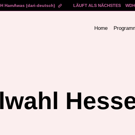
H HamAwas (dari-deutsch)
LÄUFT ALS NÄCHSTES
WDH 
Home
Program
wahl Hess