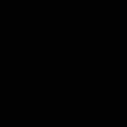
MEHR
RADIO
DARMSTA
GIBT'S