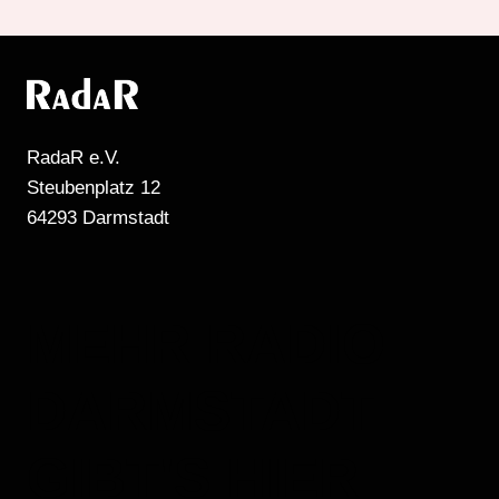
RadaR e.V.
Steubenplatz 12
64293 Darmstadt
MEHR RADIO
DARMSTADT
GIBT'S HIER