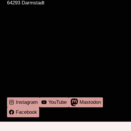
64293 Darmstadt
MEHR RADIO
DARMSTADT
GIBT'S HIER
Instagram
YouTube
Mastodon
Facebook
Programm
Mitmachen
Über RadaR