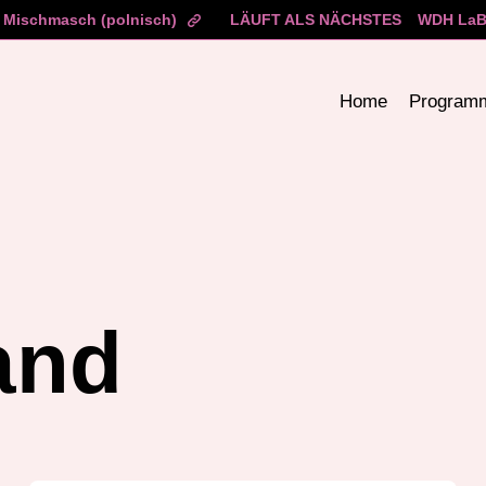
Mischmasch (polnisch)
LÄUFT ALS NÄCHSTES
WDH LaBe
Home
Program
and