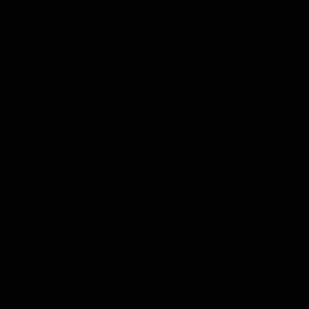
RADIO
DARMSTA
GIBT'S
HIER