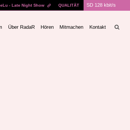
Lu - Late Night Show
QUALITÄT
m
Über RadaR
Hören
Mitmachen
Kontakt