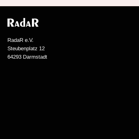
RadaR e.V.
Steubenplatz 12
64293 Darmstadt
MEHR RADIO
DARMSTADT
GIBT'S HIER