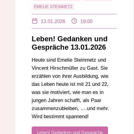
EMELIE STEINMETZ
JUNGE ERWACHSENE
LEBENSWEGE
13.01.2026
19:00
MOTIVATION
PAARBEZIEHUNG
PERSÖNLICHE GESCHICHTEN
Leben! Gedanken und
VINCENT HIRSCHMÜLLER
Gespräche 13.01.2026
ZUKUNFTSPLÄNE
Heute sind Emelie Steinmetz und
Vincent Hirschmüller zu Gast. Sie
erzählen von ihrer Ausbildung, wie
das Leben heute ist mit 21 und 22,
was sie motiviert, wie man es in
jungen Jahren schafft, als Paar
zusammenzubleiben, ….und mehr.
Wird bestimmt spannend!
Leben! Gedanken und Gespräche