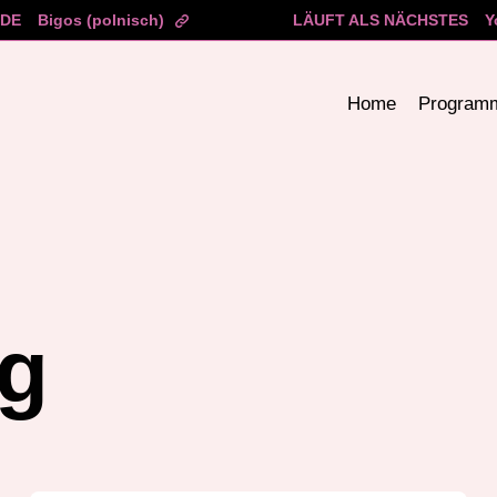
ADE
Bigos (polnisch)
LÄUFT ALS NÄCHSTES
Y
Home
Program
g