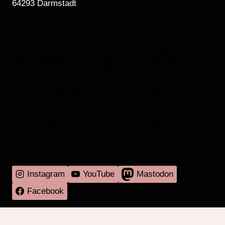
64293 Darmstadt
MEHR RADIO
DARMSTADT
GIBT'S HIER
Instagram
YouTube
Mastodon
Facebook
Programm
Mitmachen
Über RadaR