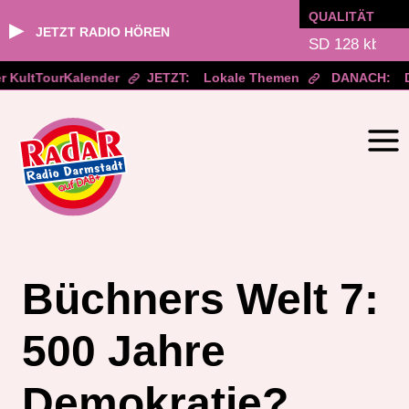
QUALITÄT
▶
JETZT RADIO HÖREN
r KultTourKalender
JETZT:
Lokale Themen
DANACH:
D
Zum
Inhalt
springen
Büchners Welt 7:
500 Jahre
Demokratie?