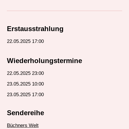
d
i
o
-
Erstausstrahlung
P
22.05.2025 17:00
l
a
y
Wiederholungstermine
e
22.05.2025 23:00
r
23.05.2025 10:00
23.05.2025 17:00
Sendereihe
Büchners Welt