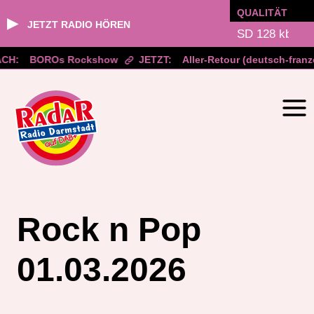
QUALITÄT
▶
JETZT RADIO HÖREN
CH:
BOROs Rockshow
JETZT:
Aller-Retour (deutsch-franz
Zum
Inhalt
springen
Rock n Pop
01.03.2026