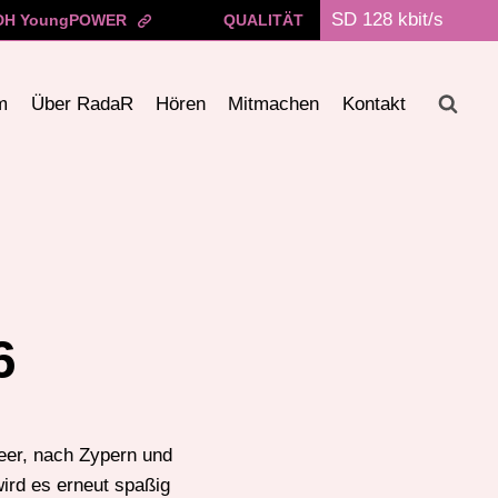
H YoungPOWER
QUALITÄT
m
Über RadaR
Hören
Mitmachen
Kontakt
6
meer, nach Zypern und
wird es erneut spaßig