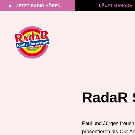
LÄUFT GERADE
▶
JETZT RADIO HÖREN
Zum
Inhalt
springen
RadaR 
Paul und Jürgen freuen 
präsentieren als Our Art