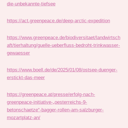
die-unbekannte-tiefsee
https://act.greenpeace.de/deep-arctic-expedition
https://www.greenpeace.de/biodiversitaet/landwirtsch
aft/tierhaltung/guelle-ueberfluss-bedroht-trinkwasser-
gewaesser
https://www.boell.de/de/2025/01/08/ostsee-duenger-
erstickt-das-meer
https://greenpeace.at/presse/erfolg-nach-
greenpeace-initiative-„oesterreichs-9-
betonschaetze“-bagger-rollen-am-salzburger-
mozartplatz-an/