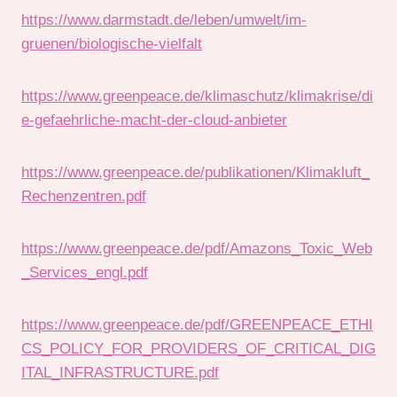
https://www.darmstadt.de/leben/umwelt/im-
gruenen/biologische-vielfalt
https://www.greenpeace.de/klimaschutz/klimakrise/di
e-gefaehrliche-macht-der-cloud-anbieter
https://www.greenpeace.de/publikationen/Klimakluft_
Rechenzentren.pdf
https://www.greenpeace.de/pdf/Amazons_Toxic_Web
_Services_engl.pdf
https://www.greenpeace.de/pdf/GREENPEACE_ETHI
CS_POLICY_FOR_PROVIDERS_OF_CRITICAL_DIG
ITAL_INFRASTRUCTURE.pdf