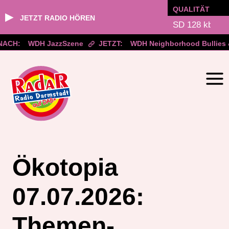
QUALITÄT
▶
JETZT RADIO HÖREN
CH:
WDH JazzSzene
JETZT:
WDH Neighborhood Bullies & 
Zum
Inhalt
springen
Ökotopia
07.07.2026:
Themen-