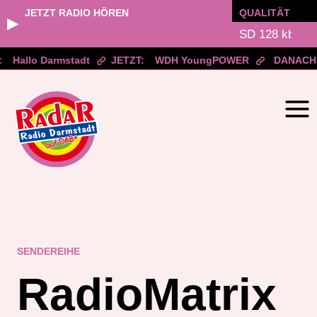
JETZT RADIO HÖREN
QUALITÄT
▶
Hallo Darmstadt
JETZT:
WDH YoungPOWER
DANACH:
Zum
Inhalt
springen
SENDEREIHE
RadioMatrix