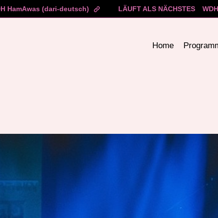
H HamAwas (dari-deutsch)
LÄUFT ALS NÄCHSTES
WDH 
Home
Program