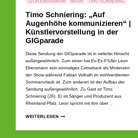
LEON EBERSMANN
MUSIK
TIMO SCHNIERING
Timo Schniering: „Auf
Augenhöhe kommunizieren“ |
Künstlervorstellung in der
GIGparade
Diese Sendung der GIGparade ist in vielerlei Hinsicht
außergewöhnlich. Zum einen hat Ex-Ex-FSJler Leon
Ebersmann sein einmaliges Comeback als Moderator
der Show während Fabian Vollrath im wohlverdienten
Sommerurlaub ist. Zum anderen ist der Aufbau der
Sendung außergewöhnlich. Zu Gast ist Timo
Schniering (26). Er ist Sänger und Produzent aus
Rheinland-Pfalz. Leon spricht mit ihm über…
TIMO
WEITERLESEN
SCHNIERING:
„AUF
AUGENHÖHE