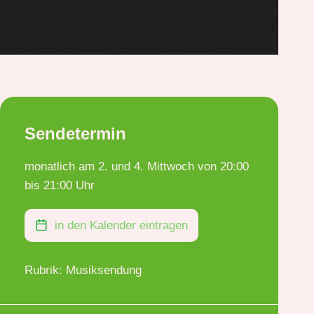
Sendetermin
monatlich am 2. und 4. Mittwoch von 20:00
bis 21:00 Uhr
in den Kalender eintragen
Rubrik: Musiksendung