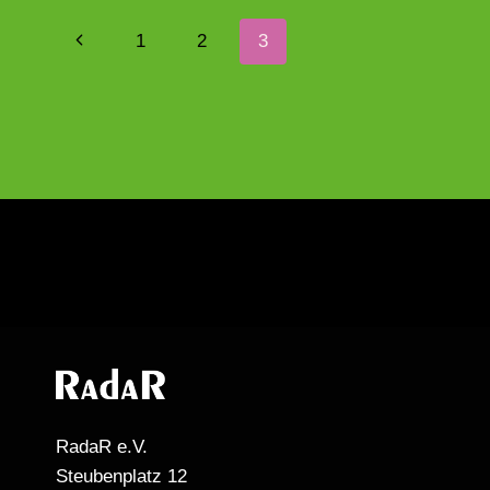
KOMMUNIZIEREN“
Seitennavigation
|
Vorherige
1
2
3
KÜNSTLERVORSTELLUNG
IN
Seite
DER
GIGPARADE
RadaR e.V.
Steubenplatz 12