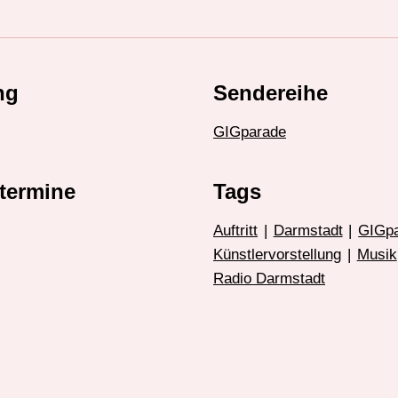
ng
Sendereihe
GIGparade
termine
Tags
Auftritt
|
Darmstadt
|
GIGp
Künstlervorstellung
|
Musik
Radio Darmstadt