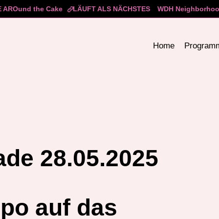
 AROund the Cake
LÄUFT ALS NÄCHSTES
WDH Neighborhood
Home
Program
de 28.05.2025
po auf das