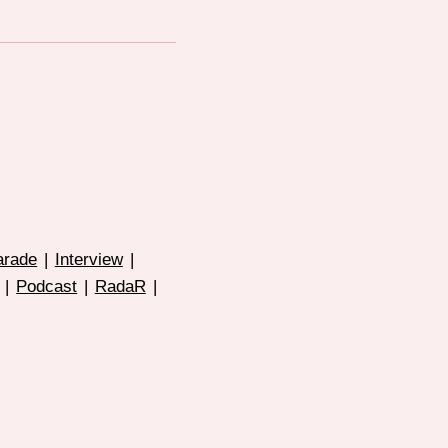
arade
|
Interview
|
|
Podcast
|
RadaR
|