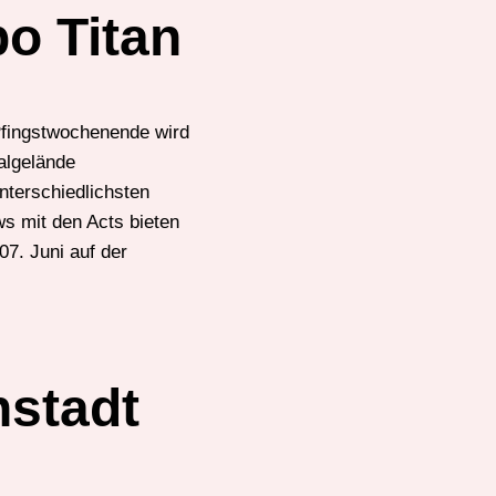
o Titan
Pfingstwochenende wird
algelände
nterschiedlichsten
ws mit den Acts bieten
7. Juni auf der
nstadt