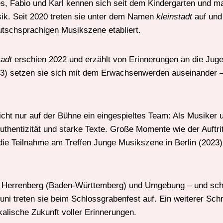
s, Fabio und Karl kennen sich seit dem Kindergarten und m
k. Seit 2020 treten sie unter dem Namen
kleinstadt
auf und 
utschsprachigen Musikszene etabliert.
tadt
erschien 2022 und erzählt von Erinnerungen an die Jug
3) setzen sie sich mit dem Erwachsenwerden auseinander – 
icht nur auf der Bühne ein eingespieltes Team: Als Musiker 
thentizität und starke Texte. Große Momente wie der Auftri
 die Teilnahme am Treffen Junge Musikszene in Berlin (2023)
in Herrenberg (Baden-Württemberg) und Umgebung – und scho
Juni treten sie beim Schlossgrabenfest auf. Ein weiterer Sch
lische Zukunft voller Erinnerungen.