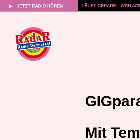
LÄUFT GERADE
WDH ACE
▶
JETZT RADIO HÖREN
Zum
Inhalt
springen
GIGpara
Mit Tem