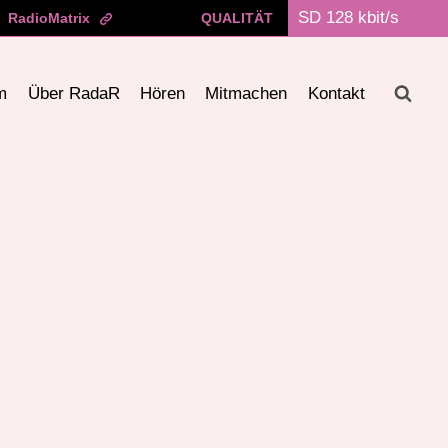
RadioMatrix
QUALITÄT
m
Über RadaR
Hören
Mitmachen
Kontakt