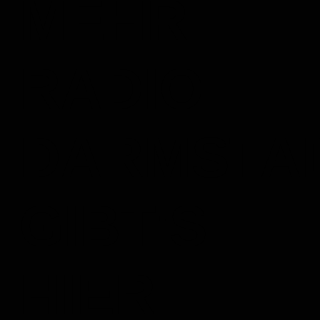
MEHR
RADIO
DARMSTA
GIBT'S
HIER