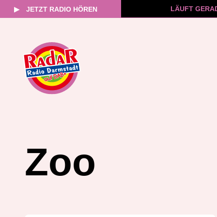
LÄUFT GERA
▶
JETZT RADIO HÖREN
Zum
Inhalt
springen
Zoo