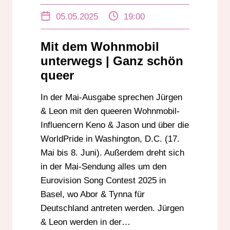
GANZ SCHÖN QUEER
05.05.2025
19:00
JÜRGEN RADESTOCK
LEON EBERSMANN
LGBTIQ+
QUEER
Mit dem Wohnmobil
WASHINGTON D.C.
WORLDPRIDE
unterwegs | Ganz schön
queer
In der Mai-Ausgabe sprechen Jürgen
& Leon mit den queeren Wohnmobil-
Influencern Keno & Jason und über die
WorldPride in Washington, D.C. (17.
Mai bis 8. Juni). Außerdem dreht sich
in der Mai-Sendung alles um den
Eurovision Song Contest 2025 in
Basel, wo Abor & Tynna für
Deutschland antreten werden. Jürgen
& Leon werden in der…