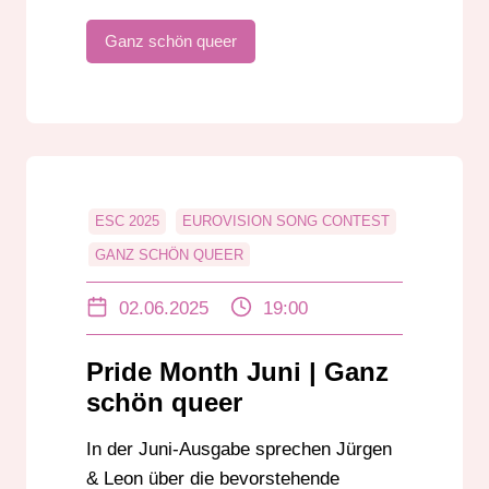
Ganz schön queer
ESC 2025
EUROVISION SONG CONTEST
GANZ SCHÖN QUEER
JÜRGEN RADESTOCK
02.06.2025
19:00
LEON EBERSMANN
LGBTIQ+
PRIDE MONTH
QUEER
Pride Month Juni | Ganz
QUEER­BEAUFTRAGTE
schön queer
WASHINGTON D.C.
WORLDPRIDE
In der Juni-Ausgabe sprechen Jürgen
& Leon über die bevorstehende