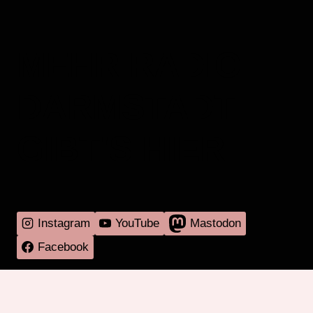
MEHR RADIO
DARMSTADT
GIBT'S HIER
Instagram
YouTube
Mastodon
Facebook
Programm
Mitmachen
Über RadaR
Externes
Kontakt
Impressum & Datenschutz