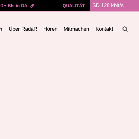
DH BIs in DA
QUALITÄT
m
Über RadaR
Hören
Mitmachen
Kontakt