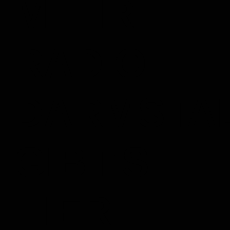
MEHR
RADIO
DARMSTA
GIBT'S
HIER