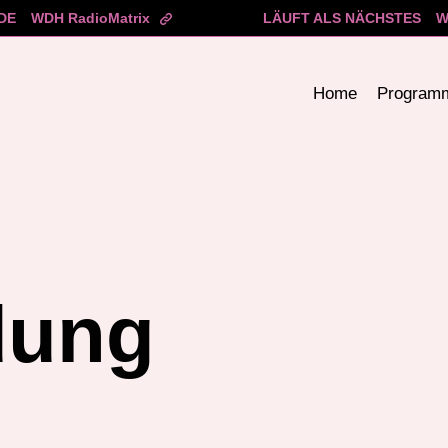
DE
WDH RadioMatrix
LÄUFT ALS NÄCHSTES
W
Home
Program
dung