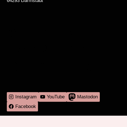
64293 Darmstadt
MEHR RADIO
DARMSTADT
GIBT'S HIER
Instagram
YouTube
Mastodon
Facebook
Programm
Mitmachen
Über RadaR