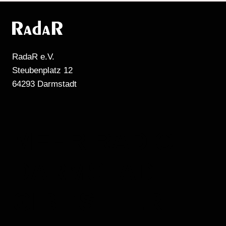
RadaR e.V.
Steubenplatz 12
64293 Darmstadt
MEHR RADIO
DARMSTADT
GIBT'S HIER