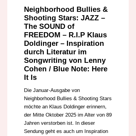
STARS
Neighborhood Bullies &
RALF CETTO
SONGWRITING
Shooting Stars: JAZZ –
THEA FLOREA
TRIBUTE SENDUNG
The SOUND of
WELTLITERATUR
FREEDOM – R.I.P Klaus
Doldinger – Inspiration
durch Literatur im
Songwriting von Lenny
Cohen / Blue Note: Here
It Is
Die Januar-Ausgabe von
Neighborhood Bullies & Shooting Stars
möchte an Klaus Doldinger erinnern,
der Mitte Oktober 2025 im Alter von 89
Jahren verstorben ist. In dieser
Sendung geht es auch um Inspiration