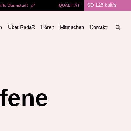
allo Darmstadt
QUALITÄT
m
Über RadaR
Hören
Mitmachen
Kontakt
ffene