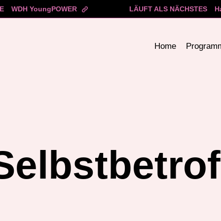
E
WDH YoungPOWER
LÄUFT ALS NÄCHSTES
H
Home
Program
Selbstbetro