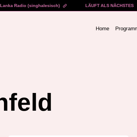
Lanka Radio (singhalesisch)
LÄUFT ALS NÄCHSTES
Home
Program
feld