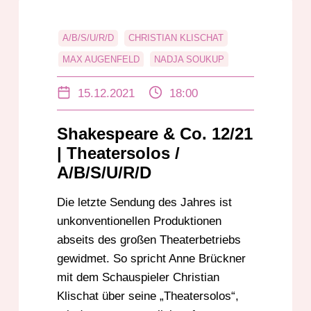
A/B/S/U/R/D
CHRISTIAN KLISCHAT
MAX AUGENFELD
NADJA SOUKUP
THEATER MOLLER HAUS
15.12.2021
18:00
THEATERLABOR INC.
THEATERSOLOS
Shakespeare & Co. 12/21
| Theatersolos /
A/B/S/U/R/D
Die letzte Sendung des Jahres ist
unkonventionellen Produktionen
abseits des großen Theaterbetriebs
gewidmet. So spricht Anne Brückner
mit dem Schauspieler Christian
Klischat über seine „Theatersolos“,