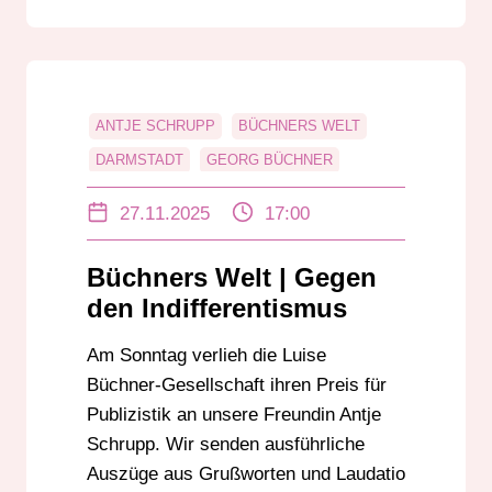
ANTJE SCHRUPP
BÜCHNERS WELT
DARMSTADT
GEORG BÜCHNER
INDIFFERENTISMUS
LUISE BÜCHNER
27.11.2025
17:00
LUISE BÜCHNER-GESELLSCHAFT
PREIS FÜR PUBLIZISTIK
RADAR
Büchners Welt | Gegen
RADIO DARMSTADT
den Indifferentismus
Am Sonntag verlieh die Luise
Büchner-Gesellschaft ihren Preis für
Publizistik an unsere Freundin Antje
Schrupp. Wir senden ausführliche
Auszüge aus Grußworten und Laudatio