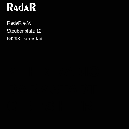
RadaR e.V.
Steubenplatz 12
64293 Darmstadt
MEHR RADIO
DARMSTADT
GIBT'S HIER