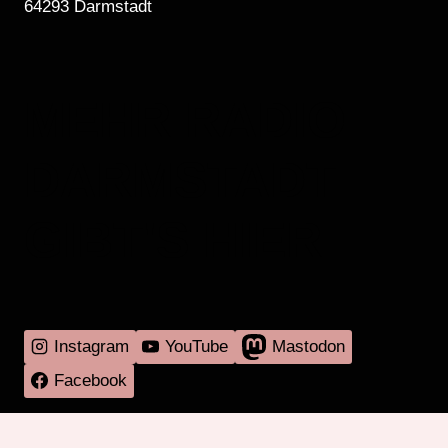
64293 Darmstadt
MEHR RADIO
DARMSTADT
GIBT'S HIER
Instagram
YouTube
Mastodon
Facebook
Programm
Mitmachen
Über RadaR