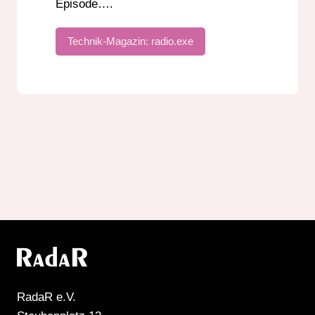
Episode….
Technik-Magazin: radio.exe
RadaR e.V.