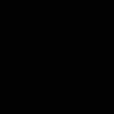
MEHR
RADIO
DARMSTA
GIBT'S