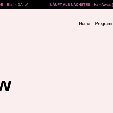
DE
BIs in DA
LÄUFT ALS NÄCHSTES
HamAwas (
Home
Program
ow