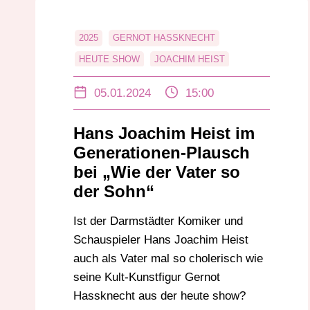
2025
GERNOT HASSKNECHT
HEUTE SHOW
JOACHIM HEIST
JULIAN COLIN
SIMON COLIN
05.01.2024
15:00
WIE DER VATER SO DER SOHN
ZDF
Hans Joachim Heist im
Generationen-Plausch
bei „Wie der Vater so
der Sohn“
Ist der Darmstädter Komiker und
Schauspieler Hans Joachim Heist
auch als Vater mal so cholerisch wie
seine Kult-Kunstfigur Gernot
Hassknecht aus der heute show?