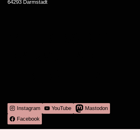
64293 Darmstadt
MEHR RADIO
DARMSTADT
GIBT'S HIER
Instagram
YouTube
Mastodon
Facebook
Programm
Mitmachen
Über RadaR