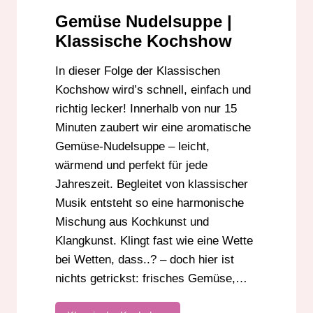
KOCHEN IM RADIO
KOCHSHOW
Gemüse Nudelsuppe |
MUSIK UND GENUSS
Klassische Kochshow
RADIO DARMSTADT
SCHNELLREZEPT
In dieser Folge der Klassischen
SUPPE
VEGAN
VEGETARISCH
Kochshow wird’s schnell, einfach und
richtig lecker! Innerhalb von nur 15
Minuten zaubert wir eine aromatische
Gemüse-Nudelsuppe – leicht,
wärmend und perfekt für jede
Jahreszeit. Begleitet von klassischer
Musik entsteht so eine harmonische
Mischung aus Kochkunst und
Klangkunst. Klingt fast wie eine Wette
bei Wetten, dass..? – doch hier ist
nichts getrickst: frisches Gemüse,…