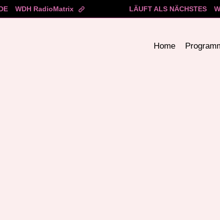
DE
WDH RadioMatrix
LÄUFT ALS NÄCHSTES
W
Home
Program