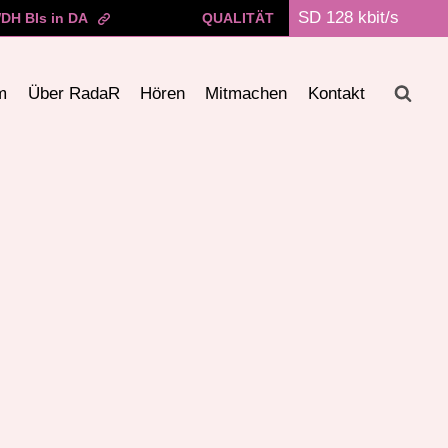
DH BIs in DA
QUALITÄT
m
Über RadaR
Hören
Mitmachen
Kontakt