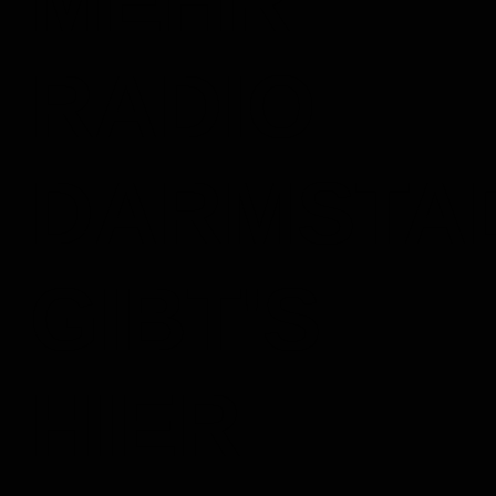
MEHR
RADIO
DARMSTA
GIBT'S
HIER