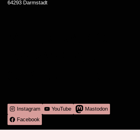
64293 Darmstadt
MEHR RADIO
DARMSTADT
GIBT'S HIER
Instagram
YouTube
Mastodon
Facebook
Programm
Mitmachen
Über RadaR