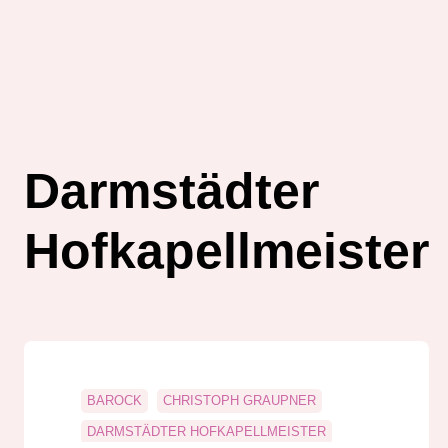
Darm­städter
Hofkapellmeister
BAROCK
CHRISTOPH GRAUPNER
DARM­STÄDTER HOFKAPELLMEISTER