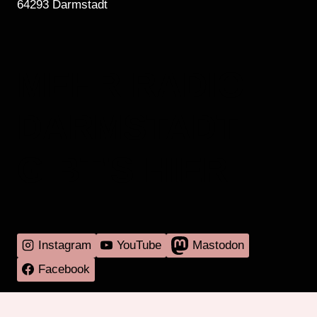
64293 Darmstadt
MEHR RADIO
DARMSTADT
GIBT'S HIER
Instagram
YouTube
Mastodon
Facebook
Programm
Mitmachen
Über RadaR