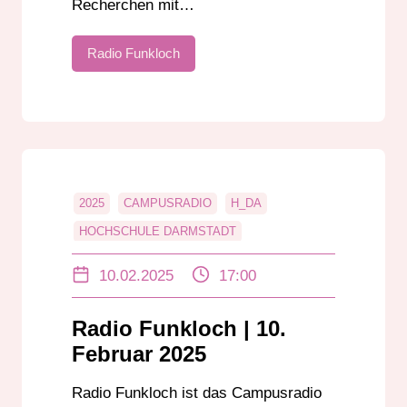
Recherchen mit…
Radio Funkloch
2025
CAMPUSRADIO
H_DA
HOCHSCHULE DARMSTADT
ONLINE-JOURNALISMUS
10.02.2025
17:00
RADIO FUNKLOCH
SMP
SOUND
SOUND MUSIC AND PRODUCTION
Radio Funkloch | 10.
STUDENTEN
Februar 2025
Radio Funkloch ist das Campusradio