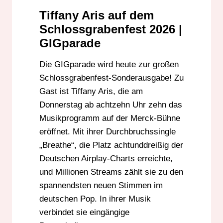
POPMUSIK
RADIO DARMSTADT
Tiffany Aris auf dem
RUBEN BRÜCKNER
Schlossgrabenfest 2026 |
SCHLOSSGRABENFEST
GIGparade
SCHLOSSGRABENFEST 2026
Die GIGparade wird heute zur großen
TIFFANY ARIS
Schlossgrabenfest-Sonderausgabe! Zu
Gast ist Tiffany Aris, die am
Donnerstag ab achtzehn Uhr zehn das
Musikprogramm auf der Merck-Bühne
eröffnet. Mit ihrer Durchbruchssingle
„Breathe“, die Platz achtunddreißig der
Deutschen Airplay-Charts erreichte,
und Millionen Streams zählt sie zu den
spannendsten neuen Stimmen im
deutschen Pop. In ihrer Musik
verbindet sie eingängige