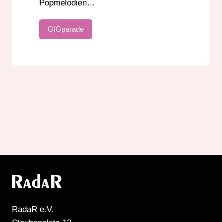
Popmelodien…
GIGparade
RadaR e.V.