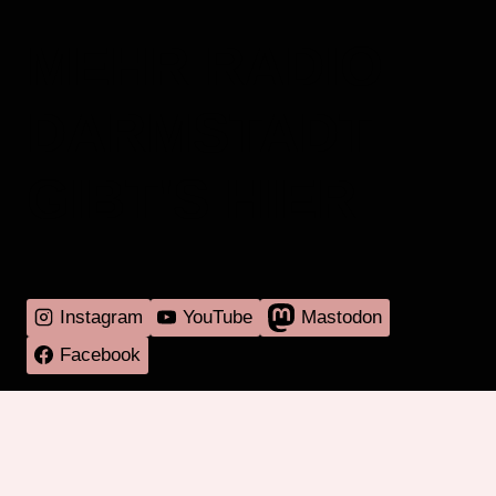
MEHR RADIO
DARMSTADT
GIBT'S HIER
Instagram
YouTube
Mastodon
Facebook
Programm
Mitmachen
Über RadaR
Externes
Kontakt
Impressum & Datenschutz