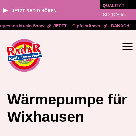
QUALITÄT
▶
JETZT RADIO HÖREN
ogressos Music Show
JETZT:
Gipfelstürmer
DANACH:
Zum
Inhalt
springen
Wärmepumpe für
Wixhausen