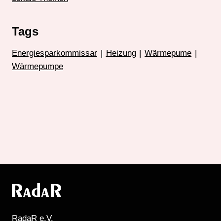
Tags
Energiesparkommissar
|
Heizung
|
Wärmepume
|
Wärmepumpe
RadaR e.V.