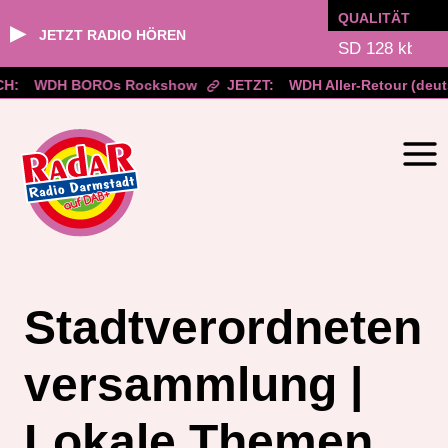
QUALITÄT
▶
JETZT RADIO HÖREN
H:
WDH BOROs Rockshow
JETZT:
WDH Aller-Retour (deuts
Zum
Inhalt
springen
Stadtverordneten
versammlung |
Lokale Themen