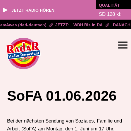
QUALITÄT
▶
JETZT RADIO HÖREN
mAwas (dari-deutsch)
JETZT:
WDH BIs in DA
DANACH:
Zum
Inhalt
springen
SoFA 01.06.2026
Bei der nächsten Sendung von Soziales, Familie und
Arbeit (SoFA) am Montag, den 1. Juni um 17 Uhr,