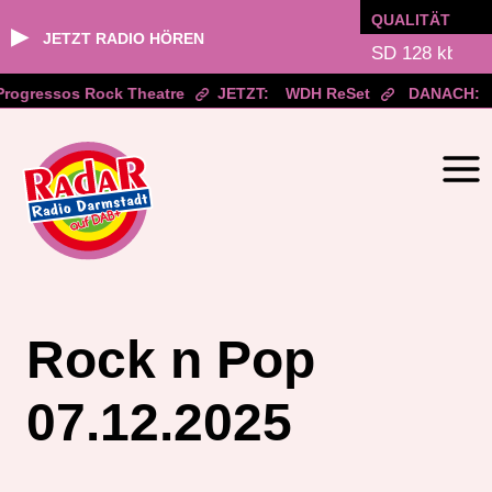
QUALITÄT
▶
JETZT RADIO HÖREN
rogressos Rock Theatre
JETZT:
WDH ReSet
DANACH:
Zum
Inhalt
springen
Rock n Pop
07.12.2025