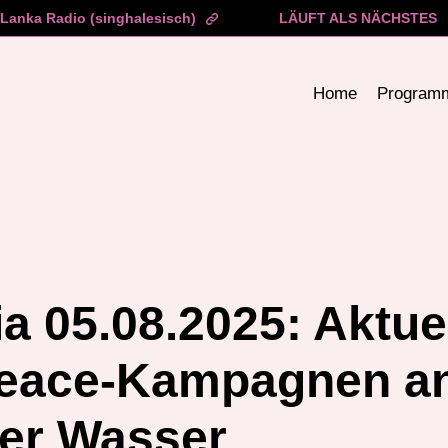
Lanka Radio (singhalesisch)
LÄUFT ALS NÄCHSTES
Home
Program
a 05.08.2025: Aktue
eace-Kampagnen a
ter Wasser