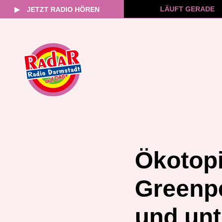
LÄUFT GERADE
▶
JETZT RADIO HÖREN
Zum
Inhalt
springen
Ökotopi
Greenp
und un