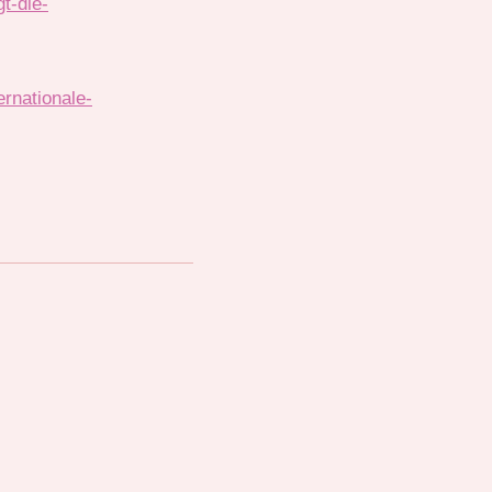
t-die-
rnationale-