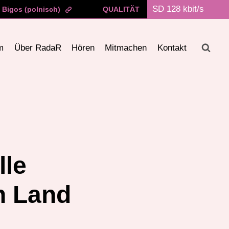
Bigos (polnisch)
QUALITÄT
m
Über RadaR
Hören
Mitmachen
Kontakt
lle
n Land