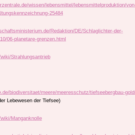
rzentrale.de/wissen/lebensmittel/lebensmittelproduktion/von
rhaltungskennzeichnung-25484
schaftsministerium.de/Redaktion/DE/Schlaglichter-der-
/10/06-planetare-grenzen.html
/wiki/Strahlungsantrieb
.de/biodiversitaet/meere/meeresschutz/tiefseebergbau-gol
der Lebewesen der Tiefsee)
g/wiki/Manganknolle