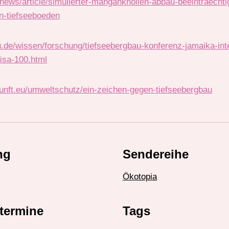
news/article/simulierter-manganknollen-abbau-beeintraechtig
n-tiefseeboeden
.de/wissen/forschung/tiefseebergbau-konferenz-jamaika-inte
sa-100.html
unft.eu/umweltschutz/ein-zeichen-gegen-tiefseebergbau
ng
Sendereihe
Ökotopia
termine
Tags