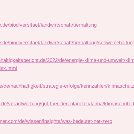
de/biodiversitaet/landwirtschaft/tierhaltung
de/biodiversitaet/landwirtschaft/tierhaltung/schweinehaltun
hhaltigkeitsbericht.de/2022/de/energie-klima-und-umwelt/kli
ex.html
e/de/nachhaltigkeit/strategie-erfolge/kennzahlen/klimaschut
l.de/verantwortung/gut-fuer-den-planeten/klima/klimaschutz-be
tner.com/de/wissen/insights/was-bedeutet-net-zero