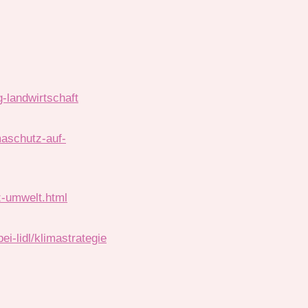
g-landwirtschaft
maschutz-auf-
z-umwelt.html
i-lidl/klimastrategie