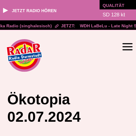
QUALITÄT
▶
JETZT RADIO HÖREN
a Radio (singhalesisch)
JETZT:
WDH LaBeLu - Late Night S
Zum
Inhalt
springen
Ökotopia
02.07.2024